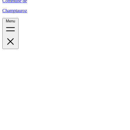
Commune de
Champtauroz
Menu
Accueil
Le village
Administration