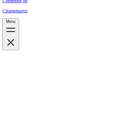
Commune de
Champtauroz
Menu
Accueil
Le village
Administration