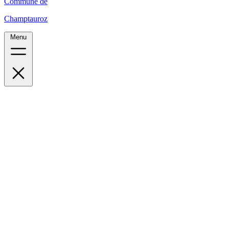
Commune de
Champtauroz
Menu
Accueil
Le village
Administration