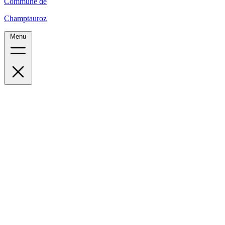
Commune de
Champtauroz
Menu
Accueil
Le village
Administration